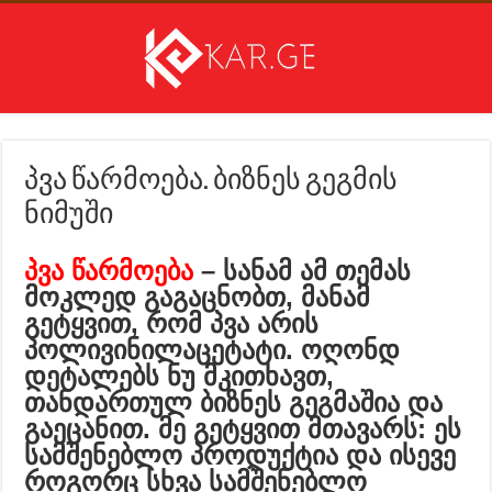
პვა წარმოება. ბიზნეს გეგმის
ნიმუში
პვა წარმოება
– სანამ ამ თემას
მოკლედ გაგაცნობთ, მანამ
გეტყვით, რომ პვა არის
პოლივინილაცეტატი. ოღონდ
დეტალებს ნუ მკითხავთ,
თანდართულ ბიზნეს გეგმაშია და
გაეცანით. მე გეტყვით მთავარს: ეს
სამშენებლო პროდუქტია და ისევე
როგორც სხვა სამშენებლო